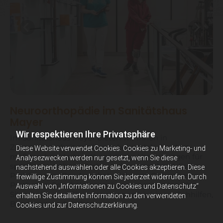
Neuroorthopädie im Sanitätshaus
Mayer
Wir respektieren Ihre Privatsphäre
Im Sanitätshaus Mayer bieten wir Ihnen in
Zusammenarbeit mit Ihrem behandelnden Arzt
Diese Website verwendet Cookies. Cookies zu Marketing- und
maßgeschneiderte orthopädische Versorgungen für
Analysezwecken werden nur gesetzt, wenn Sie diese
spezifische orthopädische und neuroorthopädische
nachstehend auswählen oder alle Cookies akzeptieren. Diese
Probleme an. Das Angebot reicht von Gehorthesen,
freiwillige Zustimmung können Sie jederzeit widerrufen. Durch
Prothesen, Schuheinlagen, Lagerungsschalen über
Auswahl von „Informationen zu Cookies und Datenschutz“
Sitzschalen und Sitzversorgungen bis hin zu Gehhilfen,
erhalten Sie detaillierte Information zu den verwendeten
Bandagen und Orthesen.
Cookies und zur Datenschutzerklärung.